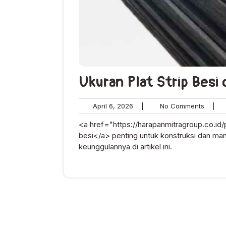
Ukuran Plat Strip Besi
April
No
April 6, 2026
|
No Comments
|
6,
Comme
<a href="https://harapanmitragroup.co.id/p
2026
besi</a> penting untuk konstruksi dan manuf
keunggulannya di artikel ini.