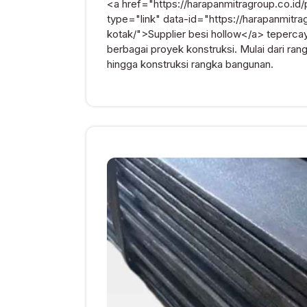
<a href="https://harapanmitragroup.co.id
2026
type="link" data-id="https://harapanmitra
kotak/">Supplier besi hollow</a> teperc
berbagai proyek konstruksi. Mulai dari rangk
hingga konstruksi rangka bangunan.