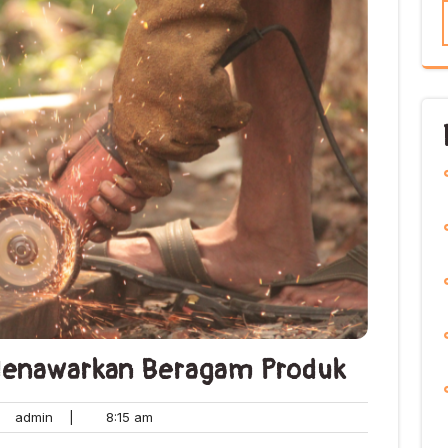
 Menawarkan Beragam Produk
admin
8:15
admin
|
8:15 am
ents
am