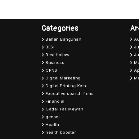
Categories
Ar
Bahan Bangunan
Au
BESI
Ju
Besi Hollow
Ju
Business
M
CPNS
Ap
Digital Marketing
M
Digital Printing Kain
Executive search firms
Financial
Gadai Tas Mewah
genset
Health
health booster