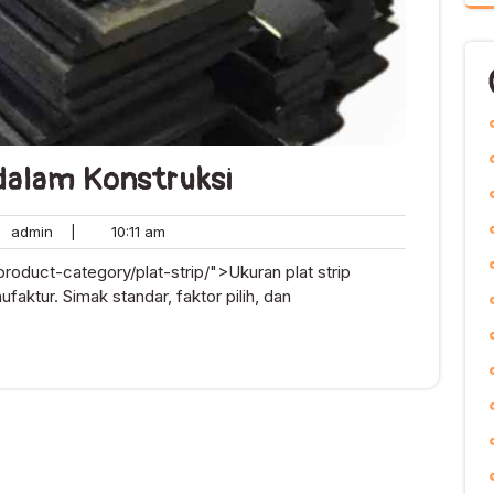
 dalam Konstruksi
admin
10:11
admin
|
10:11 am
nts
am
roduct-category/plat-strip/">Ukuran plat strip
aktur. Simak standar, faktor pilih, dan