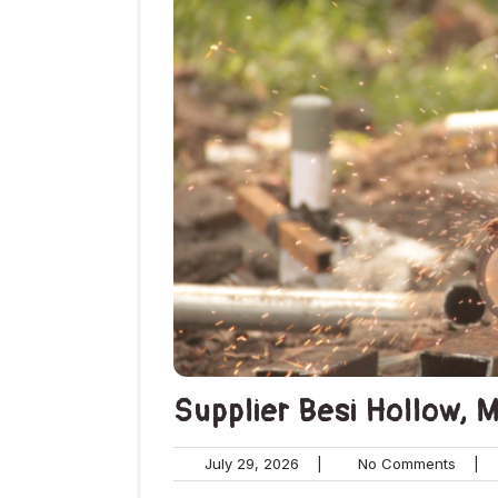
Supplier Besi Hollow,
July
No
July 29, 2026
|
No Comments
|
29,
Comm