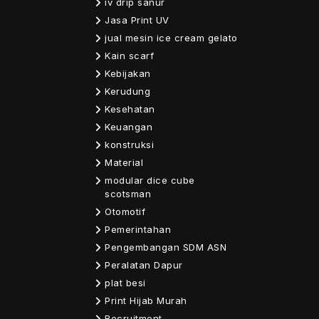
iv drip sanur
Jasa Print UV
jual mesin ice cream gelato
Kain scarf
Kebijakan
Kerudung
Kesehatan
Keuangan
konstruksi
Material
modular dice cube
scotsman
Otomotif
Pemerintahan
Pengembangan SDM ASN
Peralatan Dapur
plat besi
Print Hijab Murah
Recruitment