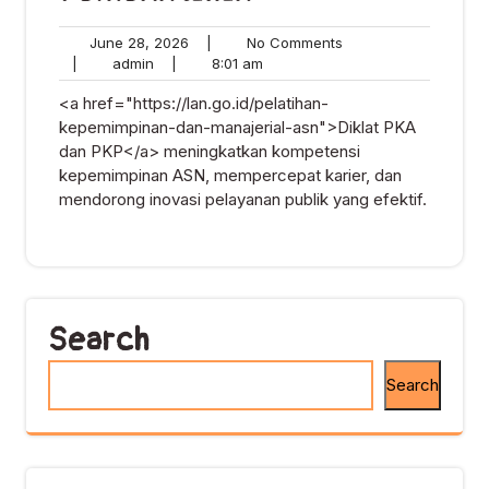
June
No
June 28, 2026
|
No Comments
admin
28,
8:01
Comments
|
admin
|
8:01 am
2026
am
<a href="https://lan.go.id/pelatihan-
kepemimpinan-dan-manajerial-asn">Diklat PKA
dan PKP</a> meningkatkan kompetensi
kepemimpinan ASN, mempercepat karier, dan
mendorong inovasi pelayanan publik yang efektif.
Search
Search