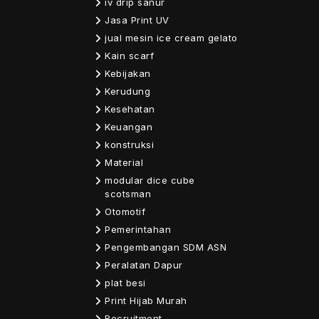
iv drip sanur
Jasa Print UV
jual mesin ice cream gelato
Kain scarf
Kebijakan
Kerudung
Kesehatan
Keuangan
konstruksi
Material
modular dice cube
scotsman
Otomotif
Pemerintahan
Pengembangan SDM ASN
Peralatan Dapur
plat besi
Print Hijab Murah
Recruitment