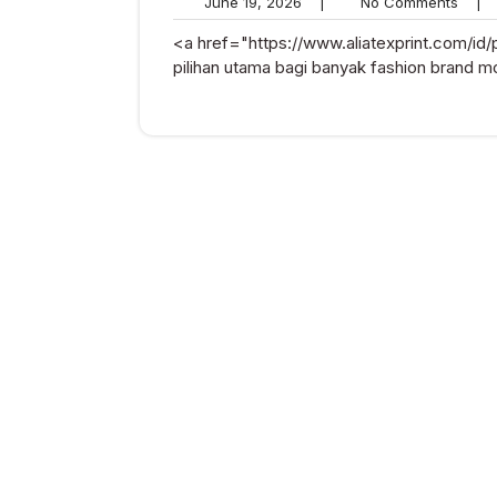
June
No
June 19, 2026
|
No Comments
|
19,
Comm
<a href="https://www.aliatexprint.com/id
2026
pilihan utama bagi banyak fashion brand m