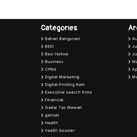
Categories
Ar
Bahan Bangunan
Au
BESI
Ju
Besi Hollow
Ju
Business
M
CPNS
Ap
Digital Marketing
M
Digital Printing Kain
Executive search firms
Financial
Gadai Tas Mewah
genset
Health
health booster