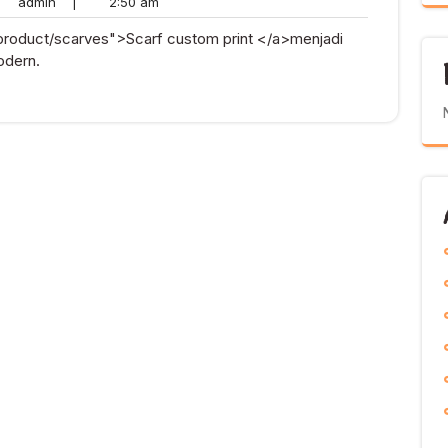
admin
2:50
admin
|
2:50 am
ents
am
/product/scarves">Scarf custom print </a>menjadi
odern.