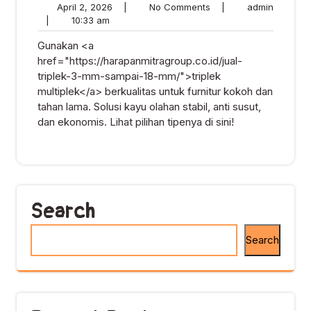
April
No
admin
April 2, 2026
|
No Comments
|
admin
10:33
2,
Comments
|
10:33 am
am
2026
Gunakan <a
href="https://harapanmitragroup.co.id/jual-
triplek-3-mm-sampai-18-mm/">triplek
multiplek</a> berkualitas untuk furnitur kokoh dan
tahan lama. Solusi kayu olahan stabil, anti susut,
dan ekonomis. Lihat pilihan tipenya di sini!
Search
Search