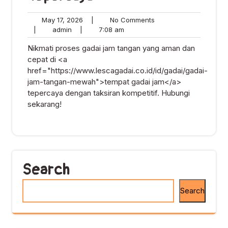
May
No
May 17, 2026
|
No Comments
admin
17,
7:08
Comments
|
admin
|
7:08 am
2026
am
Nikmati proses gadai jam tangan yang aman dan
cepat di <a
href="https://www.lescagadai.co.id/id/gadai/gadai-
jam-tangan-mewah">tempat gadai jam</a>
tepercaya dengan taksiran kompetitif. Hubungi
sekarang!
Search
Search