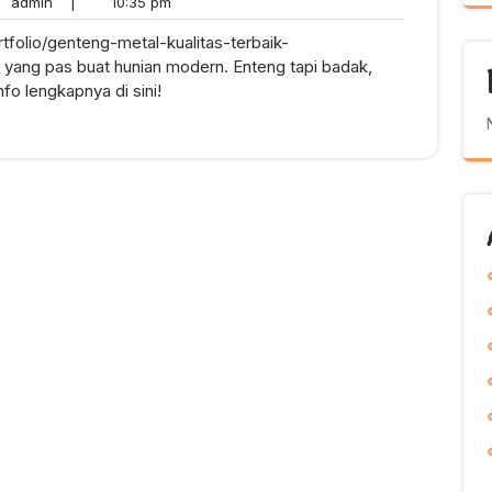
admin
10:35
admin
|
10:35 pm
nts
pm
tfolio/genteng-metal-kualitas-terbaik-
 yang pas buat hunian modern. Enteng tapi badak,
fo lengkapnya di sini!