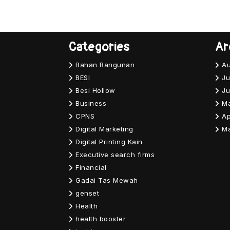
Categories
Ar
Bahan Bangunan
Au
BESI
Ju
Besi Hollow
Ju
Business
M
CPNS
Ap
Digital Marketing
M
Digital Printing Kain
Executive search firms
Financial
Gadai Tas Mewah
genset
Health
health booster