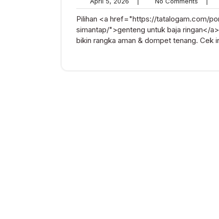
April
No
April 5, 2026
|
No Comments
|
5,
Comme
Pilihan <a href="https://tatalogam.com/por
2026
simantap/">genteng untuk baja ringan</a>
bikin rangka aman & dompet tenang. Cek in