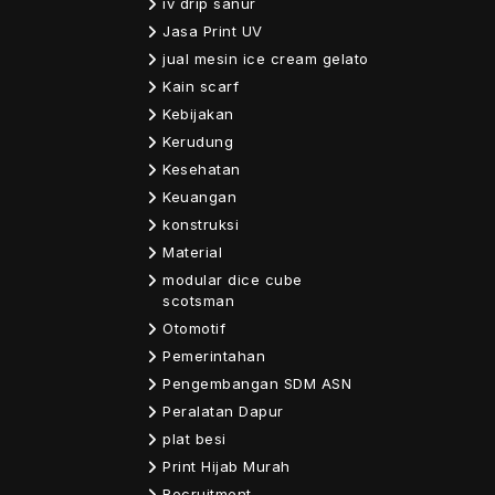
iv drip sanur
Jasa Print UV
jual mesin ice cream gelato
Kain scarf
Kebijakan
Kerudung
Kesehatan
Keuangan
konstruksi
Material
modular dice cube
scotsman
Otomotif
Pemerintahan
Pengembangan SDM ASN
Peralatan Dapur
plat besi
Print Hijab Murah
Recruitment