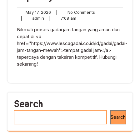
May
No
May 17, 2026
|
No Comments
admin
17,
7:08
Comments
|
admin
|
7:08 am
2026
am
Nikmati proses gadai jam tangan yang aman dan
cepat di <a
href="https://www.lescagadai.co.id/id/gadai/gadai-
jam-tangan-mewah">tempat gadai jam</a>
tepercaya dengan taksiran kompetitif. Hubungi
sekarang!
Search
Search